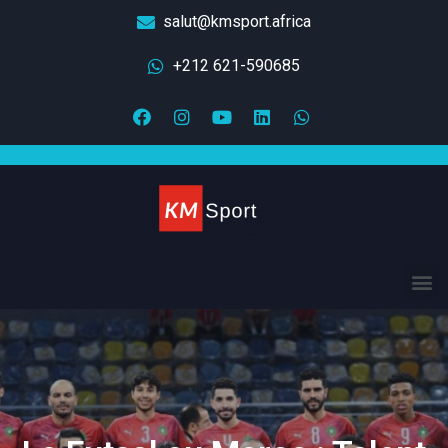
salut@kmsport.africa
+212 621-590685